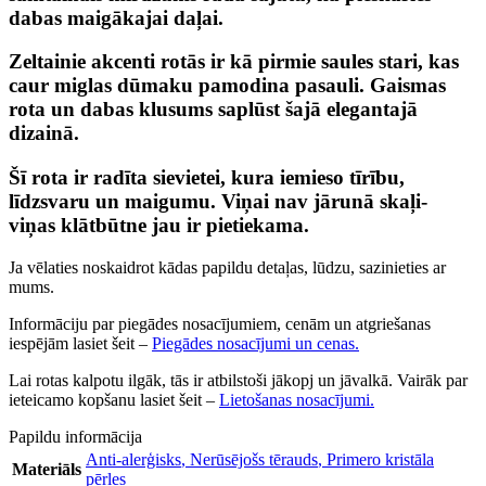
dabas maigākajai daļai.
Zeltainie akcenti rotās ir kā pirmie saules stari, kas
caur miglas dūmaku pamodina pasauli. Gaismas
rota un dabas klusums saplūst šajā elegantajā
dizainā.
Šī rota ir radīta sievietei, kura iemieso tīrību,
līdzsvaru un maigumu. Viņai nav jārunā skaļi-
viņas klātbūtne jau ir pietiekama.
Ja vēlaties noskaidrot kādas papildu detaļas, lūdzu, sazinieties ar
mums.
Informāciju par piegādes nosacījumiem, cenām un atgriešanas
iespējām lasiet šeit –
Piegādes nosacījumi un cenas.
Lai rotas kalpotu ilgāk, tās ir atbilstoši jākopj un jāvalkā. Vairāk par
ieteicamo kopšanu lasiet šeit –
Lietošanas nosacījumi.
Papildu informācija
Anti-alerģisks
,
Nerūsējošs tērauds
,
Primero kristāla
Materiāls
pērles