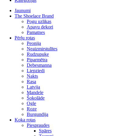
Kategorijas
Jaunumi
The Shoelace Brand
Pogu uzlikas
Apavu dekori
Pamatnes
Pērļu rotas
Peonija
Neaizmirstulītes
Rudzupuķe
Piparmētra
Debesmanna
Liepziedi
Nakts
Rasa
Latvija
Mandele
Šokolāde
Ogle
Roze
Burgundija
Koka rotas
Piespraudes
Spāres