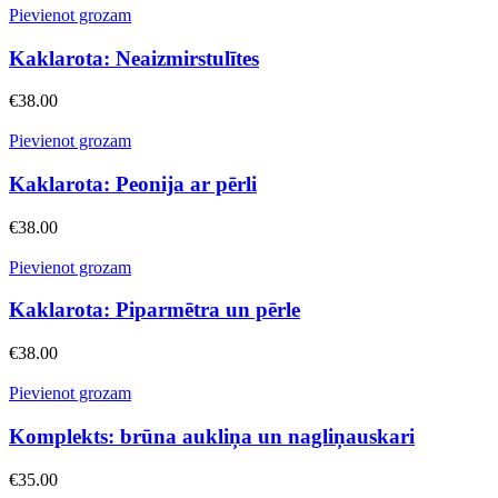
Pievienot grozam
Kaklarota: Neaizmirstulītes
€
38.00
Pievienot grozam
Kaklarota: Peonija ar pērli
€
38.00
Pievienot grozam
Kaklarota: Piparmētra un pērle
€
38.00
Pievienot grozam
Komplekts: brūna aukliņa un nagliņauskari
€
35.00