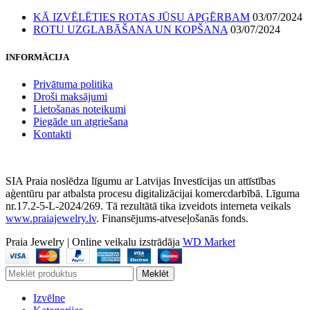
KĀ IZVĒLĒTIES ROTAS JŪSU APĢĒRBAM
03/07/2024
ROTU UZGLABĀŠANA UN KOPŠANA
03/07/2024
INFORMĀCIJA
Privātuma politika
Droši maksājumi
Lietošanas noteikumi
Piegāde un atgriešana
Kontakti
SIA Praia noslēdza līgumu ar Latvijas Investīcijas un attīstības
aģentūru par atbalsta procesu digitalizācijai komercdarbībā. Līguma
nr.17.2-5-L-2024/269. Tā rezultātā tika izveidots interneta veikals
www.praiajewelry.lv
. Finansējums-atveseļošanās fonds.
Praia Jewelry
|
Online veikalu izstrādāja
WD Market
Meklēt
Izvēlne