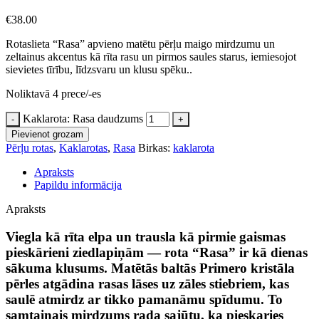
€
38.00
Rotaslieta “Rasa” apvieno matētu pērļu maigo mirdzumu un
zeltainus akcentus kā rīta rasu un pirmos saules starus, iemiesojot
sievietes tīrību, līdzsvaru un klusu spēku..
Noliktavā 4 prece/-es
Kaklarota: Rasa daudzums
Pievienot grozam
Pērļu rotas
,
Kaklarotas
,
Rasa
Birkas:
kaklarota
Apraksts
Papildu informācija
Apraksts
Viegla kā rīta elpa un trausla kā pirmie gaismas
pieskārieni ziedlapiņām — rota “Rasa” ir kā dienas
sākuma klusums. Matētās baltās Primero kristāla
pērles atgādina rasas lāses uz zāles stiebriem, kas
saulē atmirdz ar tikko pamanāmu spīdumu. To
samtainais mirdzums rada sajūtu, ka pieskaries