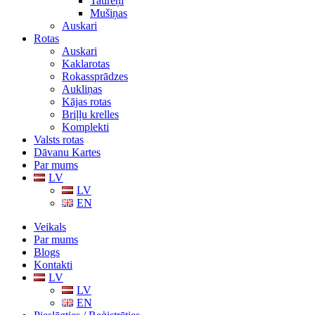
Taureņi
Mušiņas
Auskari
Rotas
Auskari
Kaklarotas
Rokassprādzes
Aukliņas
Kājas rotas
Briļļu krelles
Komplekti
Valsts rotas
Dāvanu Kartes
Par mums
LV
LV
EN
Veikals
Par mums
Blogs
Kontakti
LV
LV
EN