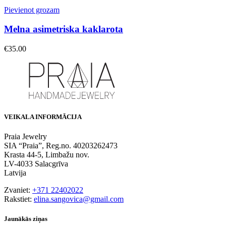
Pievienot grozam
Melna asimetriska kaklarota
€
35.00
VEIKALA INFORMĀCIJA
Praia Jewelry
SIA “Praia”, Reg.no. 40203262473
Krasta 44-5, Limbažu nov.
LV-4033 Salacgrīva
Latvija
Zvaniet:
+371 22402022
Rakstiet:
elina.sangovica@gmail.com
Jaunākās ziņas