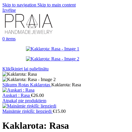
Skip to navigation
Skip to main content
Izvēlne
0
items
Klikšķiniet lai palielinātu
Sākums
Rotas
Kaklarotas
Kaklarota: Rasa
Auskari : Rasa
€
26.00
Atpakaļ pie produktiem
Maināmie riņķīši: liepziedi
€
15.00
Kaklarota: Rasa