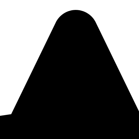
ru par atbalsta procesu digitalizācijai komercdarbībā. Līguma nr.17.2-5-