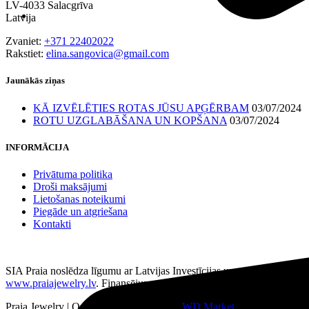
LV-4033 Salacgrīva
Latvija
Zvaniet:
+371 22402022
Rakstiet:
elina.sangovica@gmail.com
Jaunākās ziņas
KĀ IZVĒLĒTIES ROTAS JŪSU APĢĒRBAM
03/07/2024
ROTU UZGLABĀŠANA UN KOPŠANA
03/07/2024
INFORMĀCIJA
Privātuma politika
Droši maksājumi
Lietošanas noteikumi
Piegāde un atgriešana
Kontakti
SIA Praia noslēdza līgumu ar Latvijas Investīcijas un attīstības aģentū
www.praiajewelry.lv
. Finansējums-atveseļošanās fonds.
Praia Jewelry
|
Online veikalu izstrādāja
WD Market