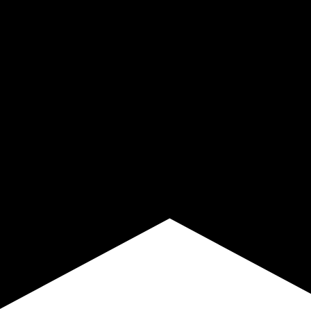
se the user changed their password or Facebook has changed the session