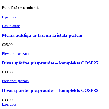
Populārākie
produkti.
Izpārdots
Lasīt vairāk
Melna aukliņa ar lāsi un kristāla perlēm
€
25.00
Pievienot grozam
Divas spārītes piespraudes – komplekts COSP27
€
33.00
Pievienot grozam
Divas spārītes piespraudes – komplekts COSP38
€
33.00
Izpārdots