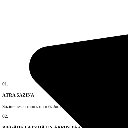
01.
ĀTRA SAZIŅA
Sazinieties ar mums un mēs Jums palīdzēsim izlemt par piemērotāko ro
02.
PIEGĀDE LATVIJĀ UN ĀRPUS TĀS