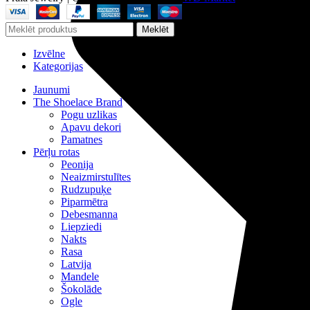
Meklēt
Izvēlne
Kategorijas
Jaunumi
The Shoelace Brand
Pogu uzlikas
Apavu dekori
Pamatnes
Pērļu rotas
Peonija
Neaizmirstulītes
Rudzupuķe
Piparmētra
Debesmanna
Liepziedi
Nakts
Rasa
Latvija
Mandele
Šokolāde
Ogle