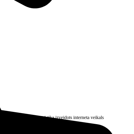
L-2024/269. Tā rezultātā tika izveidots interneta veikals