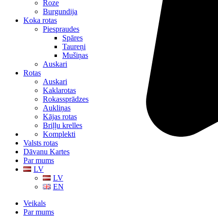
Roze
Burgundija
Koka rotas
Piespraudes
Spāres
Taureņi
Mušiņas
Auskari
Rotas
Auskari
Kaklarotas
Rokassprādzes
Aukliņas
Kājas rotas
Briļļu krelles
Komplekti
Valsts rotas
Dāvanu Kartes
Par mums
LV
LV
EN
Veikals
Par mums