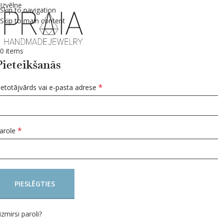
Izvēlne
Skip to navigation
Skip to main content
0
items
Pieteikšanās
*
ietotājvārds vai e-pasta adrese
*
arole
PIESLĒGTIES
izmirsi paroli?