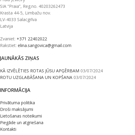
SIA “Praia”, Reg.no. 40203262473
Krasta 44-5, Limbažu nov.
LV-4033 Salacgrīva
Latvija
Zvaniet:
+371 22402022
Rakstiet:
elina.sangovica@gmail.com
JAUNĀKĀS ZIŅAS
KĀ IZVĒLĒTIES ROTAS JŪSU APĢĒRBAM
03/07/2024
ROTU UZGLABĀŠANA UN KOPŠANA
03/07/2024
INFORMĀCIJA
Privātuma politika
Droši maksājumi
Lietošanas noteikumi
Piegāde un atgriešana
Kontakti