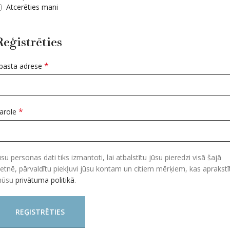
Atcerēties mani
Reģistrēties
*
pasta adrese
*
arole
ūsu personas dati tiks izmantoti, lai atbalstītu jūsu pieredzi visā šajā
ietnē, pārvaldītu piekļuvi jūsu kontam un citiem mērķiem, kas aprakstīt
ūsu
privātuma politikā
.
REĢISTRĒTIES