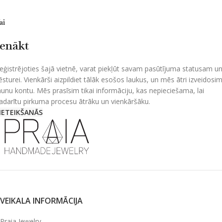
ai
Ienākt
eģistrējoties šajā vietnē, varat piekļūt savam pasūtījuma statusam u
ēsturei. Vienkārši aizpildiet tālāk esošos laukus, un mēs ātri izveidosi
aunu kontu. Mēs prasīsim tikai informāciju, kas nepieciešama, lai
adarītu pirkuma procesu ātrāku un vienkāršāku.
IETEIKŠANĀS
VEIKALA INFORMĀCIJA
Praia Jewelry