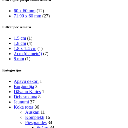
60 x 60 mm
(12)
71.90 x 60 mm
(27)
Filtrēt pēc izmēra
1.5 cm
(1)
1.8 cm
(4)
1.8 x 1.4 cm
(1)
2 cm (diametrā)
(7)
8 mm
(1)
Kategorijas
Apavu dekori
1
Burgundija
3
Dāvanu Kartes
1
Debesmanna
8
Jaunumi
37
Koka rotas
36
Auskari
11
Komplekti
16
Piespraudes
34
Spāres
34