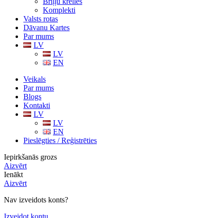
Briļļu krelles
Komplekti
Valsts rotas
Dāvanu Kartes
Par mums
LV
LV
EN
Veikals
Par mums
Blogs
Kontakti
LV
LV
EN
Pieslēgties / Reģistrēties
Iepirkšanās grozs
Aizvērt
Ienākt
Aizvērt
Nav izveidots konts?
Izveidot kontu