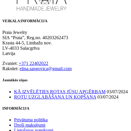
VEIKALA INFORMĀCIJA
Praia Jewelry
SIA “Praia”, Reg.no. 40203262473
Krasta 44-5, Limbažu nov.
LV-4033 Salacgrīva
Latvija
Zvaniet:
+371 22402022
Rakstiet:
elina.sangovica@gmail.com
Jaunākās ziņas
KĀ IZVĒLĒTIES ROTAS JŪSU APĢĒRBAM
03/07/2024
ROTU UZGLABĀŠANA UN KOPŠANA
03/07/2024
INFORMĀCIJA
Privātuma politika
Droši maksājumi
Lietošanas noteikumi