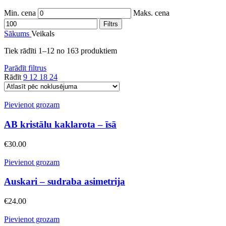
Min. cena
Maks. cena
Filtrs
Sākums
Veikals
Tiek rādīti 1–12 no 163 produktiem
Parādīt filtrus
Rādīt
9
12
18
24
Pievienot grozam
AB kristālu kaklarota – īsā
€
30.00
Pievienot grozam
Auskari – sudraba asimetrija
€
24.00
Pievienot grozam