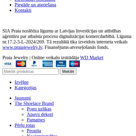
Piegāde un atgriešana
Kontakti
SIA Praia noslēdza līgumu ar Latvijas Investīcijas un attīstības
aģentūru par atbalsta procesu digitalizācijai komercdarbībā. Līguma
nr.17.2-5-L-2024/269. Tā rezultātā tika izveidots interneta veikals
www.praiajewelry.lv
. Finansējums-atveseļošanās fonds.
Praia Jewelry
|
Online veikalu izstrādāja
WD Market
Meklēt
Izvēlne
Kategorijas
Jaunumi
The Shoelace Brand
Pogu uzlikas
Apavu dekori
Pamatnes
Pērļu rotas
Peonija