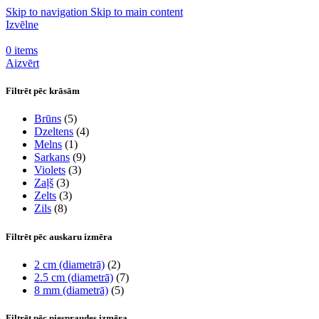
Skip to navigation
Skip to main content
Izvēlne
0
items
Aizvērt
Filtrēt pēc krāsām
Brūns
(5)
Dzeltens
(4)
Melns
(1)
Sarkans
(9)
Violets
(3)
Zaļš
(3)
Zelts
(3)
Zils
(8)
Filtrēt pēc auskaru izmēra
2 cm (diametrā)
(2)
2.5 cm (diametrā)
(7)
8 mm (diametrā)
(5)
Filtrēt pēc piespraudes izmēra