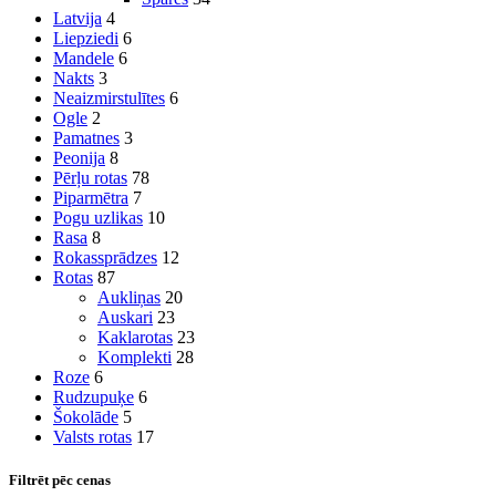
Latvija
4
Liepziedi
6
Mandele
6
Nakts
3
Neaizmirstulītes
6
Ogle
2
Pamatnes
3
Peonija
8
Pērļu rotas
78
Piparmētra
7
Pogu uzlikas
10
Rasa
8
Rokassprādzes
12
Rotas
87
Aukliņas
20
Auskari
23
Kaklarotas
23
Komplekti
28
Roze
6
Rudzupuķe
6
Šokolāde
5
Valsts rotas
17
Filtrēt pēc cenas