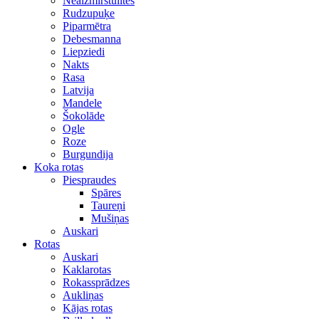
Neaizmirstulītes
Rudzupuķe
Piparmētra
Debesmanna
Liepziedi
Nakts
Rasa
Latvija
Mandele
Šokolāde
Ogle
Roze
Burgundija
Koka rotas
Piespraudes
Spāres
Taureņi
Mušiņas
Auskari
Rotas
Auskari
Kaklarotas
Rokassprādzes
Aukliņas
Kājas rotas