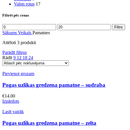
Valsts rotas
17
Filtrēt pēc cenas
Filtrs
Sākums
Veikals
Pamatnes
Attēloti 3 produkti
Parādīt filtrus
Rādīt
9
12
18
24
Pievienot grozam
Pogas uzlikas gredzena pamatne – sudraba
€
14.00
Izpārdots
Lasīt vairāk
Pogas uzlikas gredzena pamatne – zelta