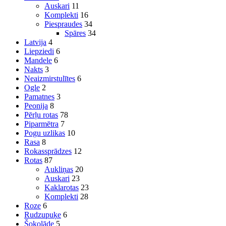
Auskari
11
Komplekti
16
Piespraudes
34
Spāres
34
Latvija
4
Liepziedi
6
Mandele
6
Nakts
3
Neaizmirstulītes
6
Ogle
2
Pamatnes
3
Peonija
8
Pērļu rotas
78
Piparmētra
7
Pogu uzlikas
10
Rasa
8
Rokassprādzes
12
Rotas
87
Aukliņas
20
Auskari
23
Kaklarotas
23
Komplekti
28
Roze
6
Rudzupuķe
6
Šokolāde
5