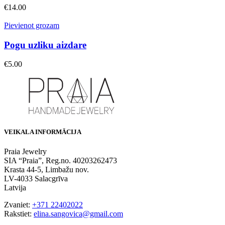
€
14.00
Pievienot grozam
Pogu uzliku aizdare
€
5.00
VEIKALA INFORMĀCIJA
Praia Jewelry
SIA “Praia”, Reg.no. 40203262473
Krasta 44-5, Limbažu nov.
LV-4033 Salacgrīva
Latvija
Zvaniet:
+371 22402022
Rakstiet:
elina.sangovica@gmail.com