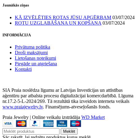
Jaunākās ziņas
KĀ IZVĒLĒTIES ROTAS JŪSU APĢĒRBAM
03/07/2024
ROTU UZGLABĀŠANA UN KOPŠANA
03/07/2024
INFORMĀCIJA
Privātuma politika
Droši maksājumi
Lietošanas noteikumi
Piegāde un atgriešana
Kontakti
SIA Praia noslēdza līgumu ar Latvijas Investīcijas un attīstības
aģentūru par atbalsta procesu digitalizācijai komercdarbībā. Līguma
nr.17.2-5-L-2024/269. Tā rezultātā tika izveidots interneta veikals
www.praiajewelry.lv
. Finansējums-atveseļošanās fonds.
Praia Jewelry
|
Online veikalu izstrādāja
WD Market
Meklēt
Sāc rakstīt, lai redzētu produktus kurus meklē.