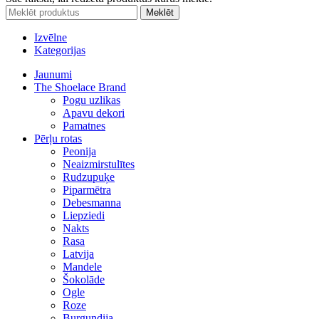
Meklēt
Izvēlne
Kategorijas
Jaunumi
The Shoelace Brand
Pogu uzlikas
Apavu dekori
Pamatnes
Pērļu rotas
Peonija
Neaizmirstulītes
Rudzupuķe
Piparmētra
Debesmanna
Liepziedi
Nakts
Rasa
Latvija
Mandele
Šokolāde
Ogle
Roze
Burgundija