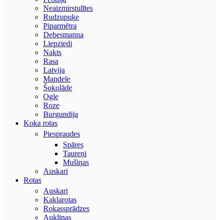
Neaizmirstulītes
Rudzupuķe
Piparmētra
Debesmanna
Liepziedi
Nakts
Rasa
Latvija
Mandele
Šokolāde
Ogle
Roze
Burgundija
Koka rotas
Piespraudes
Spāres
Taureņi
Mušiņas
Auskari
Rotas
Auskari
Kaklarotas
Rokassprādzes
Aukliņas