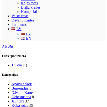
Kājas rotas
Briļļu krelles
Komplekti
Valsts rotas
Dāvanu Kartes
Par mums
LV
LV
EN
Aizvērt
Filtrēt pēc izmēra
1.5 cm
(1)
Kategorijas
Apavu dekori
1
Burgundija
3
Dāvanu Kartes
1
Debesmanna
8
Jaunumi
37
Koka rotas
36