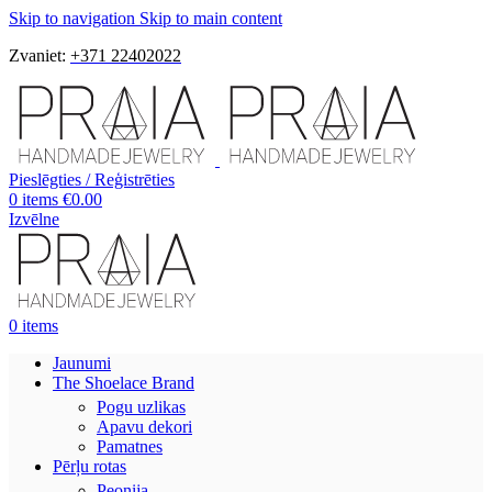
Skip to navigation
Skip to main content
Zvaniet:
+371 22402022
Pieslēgties / Reģistrēties
0
items
€
0.00
Izvēlne
0
items
Jaunumi
The Shoelace Brand
Pogu uzlikas
Apavu dekori
Pamatnes
Pērļu rotas
Peonija