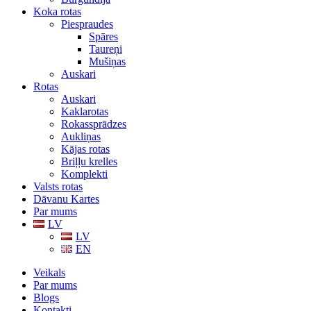
Koka rotas
Piespraudes
Spāres
Taureņi
Mušiņas
Auskari
Rotas
Auskari
Kaklarotas
Rokassprādzes
Aukliņas
Kājas rotas
Briļļu krelles
Komplekti
Valsts rotas
Dāvanu Kartes
Par mums
LV
LV
EN
Veikals
Par mums
Blogs
Kontakti