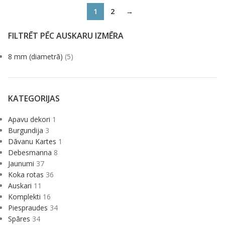
1
2
→
FILTRĒT PĒC AUSKARU IZMĒRA
8 mm (diametrā)
(5)
KATEGORIJAS
Apavu dekori
1
Burgundija
3
Dāvanu Kartes
1
Debesmanna
8
Jaunumi
37
Koka rotas
36
Auskari
11
Komplekti
16
Piespraudes
34
Spāres
34