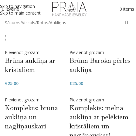
Skip to navigation
Izvēlne
0
items
Skip to main content
Sākums
Veikals
Rotas
Aukliņas
Pievienot grozam
Pievienot grozam
Brūna aukliņa ar
Brūna Baroka pērles
kristāliem
aukliņa
€
25.00
€
25.00
Pievienot grozam
Pievienot grozam
Komplekts: brūna
Komplekts: melna
aukliņa un
aukliņa ar pelēkiem
nagliņauskari
kristāliem un
nagliņauskari