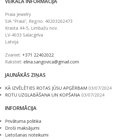
VEIKALA INFORMĀCIJA
Praia Jewelry
SIA “Praia”, Reg.no. 40203262473
Krasta 44-5, Limbažu nov.
LV-4033 Salacgrīva
Latvija
Zvaniet:
+371 22402022
Rakstiet:
elina.sangovica@gmail.com
JAUNĀKĀS ZIŅAS
KĀ IZVĒLĒTIES ROTAS JŪSU APĢĒRBAM
03/07/2024
ROTU UZGLABĀŠANA UN KOPŠANA
03/07/2024
INFORMĀCIJA
Privātuma politika
Droši maksājumi
Lietošanas noteikumi