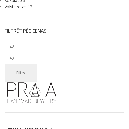
Šokolāde
5
Valsts rotas
17
FILTRĒT PĒC CENAS
Filtrs