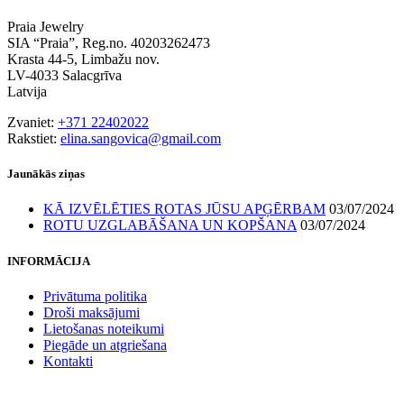
Praia Jewelry
SIA “Praia”, Reg.no. 40203262473
Krasta 44-5, Limbažu nov.
LV-4033 Salacgrīva
Latvija
Zvaniet:
+371 22402022
Rakstiet:
elina.sangovica@gmail.com
Jaunākās ziņas
KĀ IZVĒLĒTIES ROTAS JŪSU APĢĒRBAM
03/07/2024
ROTU UZGLABĀŠANA UN KOPŠANA
03/07/2024
INFORMĀCIJA
Privātuma politika
Droši maksājumi
Lietošanas noteikumi
Piegāde un atgriešana
Kontakti