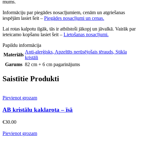
mums.
Informāciju par piegādes nosacījumiem, cenām un atgriešanas
iespējām lasiet šeit –
Piegādes nosacījumi un cenas.
Lai rotas kalpotu ilgāk, tās ir atbilstoši jākopj un jāvalkā. Vairāk par
ieteicamo kopšanu lasiet šeit –
Lietošanas nosacījumi.
Papildu informācija
Anti-alerģisks
,
Apzeltīts nerūsējošais tērauds
,
Stikla
Materiāls
kristāli
Garums
82 cm + 6 cm pagarinājums
Saistītie Produkti
Pievienot grozam
AB kristālu kaklarota – īsā
€
30.00
Pievienot grozam