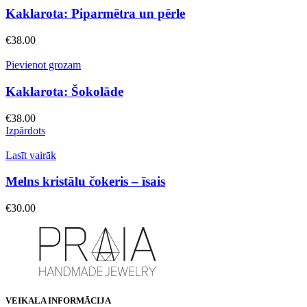
Kaklarota: Piparmētra un pērle
€
38.00
Pievienot grozam
Kaklarota: Šokolāde
€
38.00
Izpārdots
Lasīt vairāk
Melns kristālu čokeris – īsais
€
30.00
VEIKALA INFORMĀCIJA