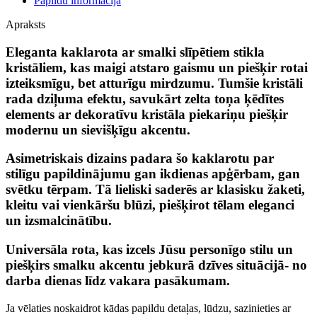
Papildu informācija
Apraksts
Eleganta kaklarota ar smalki slīpētiem stikla
kristāliem, kas maigi atstaro gaismu un piešķir rotai
izteiksmīgu, bet atturīgu mirdzumu. Tumšie kristāli
rada dziļuma efektu, savukārt zelta toņa ķēdītes
elements ar dekoratīvu kristāla piekariņu piešķir
modernu un sievišķīgu akcentu.
Asimetriskais dizains padara šo kaklarotu par
stilīgu papildinājumu gan ikdienas apģērbam, gan
svētku tērpam. Tā lieliski saderēs ar klasisku žaketi,
kleitu vai vienkāršu blūzi, piešķirot tēlam eleganci
un izsmalcinātību.
Universāla rota, kas izcels Jūsu personīgo stilu un
piešķirs smalku akcentu jebkurā dzīves situācijā- no
darba dienas līdz vakara pasākumam.
Ja vēlaties noskaidrot kādas papildu detaļas, lūdzu, sazinieties ar