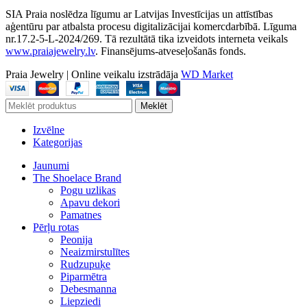
SIA Praia noslēdza līgumu ar Latvijas Investīcijas un attīstības
aģentūru par atbalsta procesu digitalizācijai komercdarbībā. Līguma
nr.17.2-5-L-2024/269. Tā rezultātā tika izveidots interneta veikals
www.praiajewelry.lv
. Finansējums-atveseļošanās fonds.
Praia Jewelry
|
Online veikalu izstrādāja
WD Market
Meklēt
Izvēlne
Kategorijas
Jaunumi
The Shoelace Brand
Pogu uzlikas
Apavu dekori
Pamatnes
Pērļu rotas
Peonija
Neaizmirstulītes
Rudzupuķe
Piparmētra
Debesmanna
Liepziedi