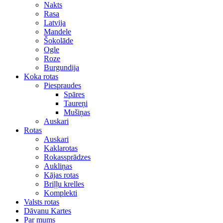
Nakts
Rasa
Latvija
Mandele
Šokolāde
Ogle
Roze
Burgundija
Koka rotas
Piespraudes
Spāres
Taureņi
Mušiņas
Auskari
Rotas
Auskari
Kaklarotas
Rokassprādzes
Aukliņas
Kājas rotas
Briļļu krelles
Komplekti
Valsts rotas
Dāvanu Kartes
Par mums