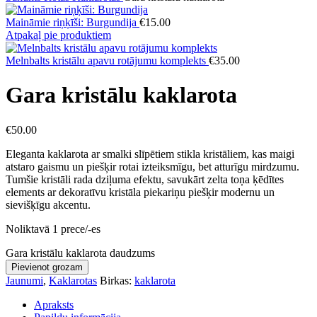
Maināmie riņķīši: Burgundija
€
15.00
Atpakaļ pie produktiem
Melnbalts kristālu apavu rotājumu komplekts
€
35.00
Gara kristālu kaklarota
€
50.00
Eleganta kaklarota ar smalki slīpētiem stikla kristāliem, kas maigi
atstaro gaismu un piešķir rotai izteiksmīgu, bet atturīgu mirdzumu.
Tumšie kristāli rada dziļuma efektu, savukārt zelta toņa ķēdītes
elements ar dekoratīvu kristāla piekariņu piešķir modernu un
sievišķīgu akcentu.
Noliktavā 1 prece/-es
Gara kristālu kaklarota daudzums
Pievienot grozam
Jaunumi
,
Kaklarotas
Birkas:
kaklarota
Apraksts