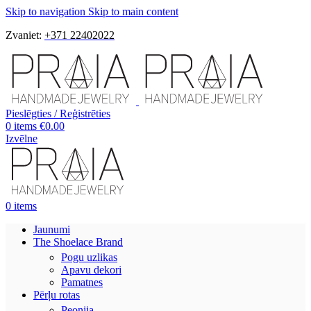
Skip to navigation
Skip to main content
Zvaniet:
+371 22402022
Pieslēgties / Reģistrēties
0
items
€
0.00
Izvēlne
0
items
Jaunumi
The Shoelace Brand
Pogu uzlikas
Apavu dekori
Pamatnes
Pērļu rotas
Peonija