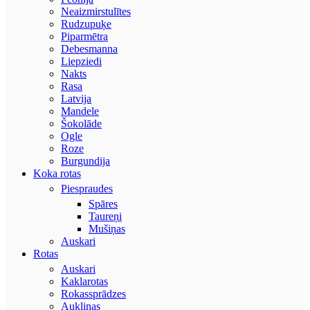
Neaizmirstulītes
Rudzupuķe
Piparmētra
Debesmanna
Liepziedi
Nakts
Rasa
Latvija
Mandele
Šokolāde
Ogle
Roze
Burgundija
Koka rotas
Piespraudes
Spāres
Taureņi
Mušiņas
Auskari
Rotas
Auskari
Kaklarotas
Rokassprādzes
Aukliņas