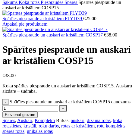
Sākums
Koka rotas
Piespraudes
Spāres
Spārītes piespraude un
auskari ar kristāliem COSP15
Spārītes piespraude ar kristāliem FLYD39
€
25.00
Atpakaļ pie produktiem
Spārītes piespraude un auskari ar kristāliem COSP17
€
38.00
Spārītes piespraude un auskari
ar kristāliem COSP15
€
38.00
Koka spārītes piespraude un auskari ar kristāliem COSP15. Auskaru
aizdare – sudraba.
Spārītes piespraude un auskari ar kristāliem COSP15 daudzums
Pievienot grozam
Spāres
,
Auskari
,
Komplekti
Birkas:
auskari
,
dizaina rotas
,
koka
rotaslietas
,
kristāli
,
roku darbs
,
rotas ar kristāliem
,
rotu komplekts
,
spāres rotas
,
unikālas rotas