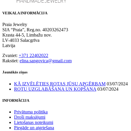
VEIKALA INFORMĀCIJA
Praia Jewelry
SIA “Praia”, Reg.no. 40203262473
Krasta 44-5, Limbažu nov.
LV-4033 Salacgrīva
Latvija
Zvaniet:
+371 22402022
Rakstiet:
elina.sangovica@gmail.com
Jaunākās ziņas
KĀ IZVĒLĒTIES ROTAS JŪSU APĢĒRBAM
03/07/2024
ROTU UZGLABĀŠANA UN KOPŠANA
03/07/2024
INFORMĀCIJA
Privātuma politika
Droši maksājumi
Lietošanas noteikumi
Piegāde un atgriešana