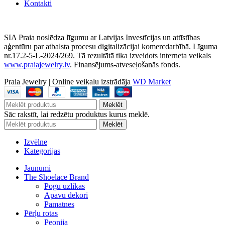
Kontakti
SIA Praia noslēdza līgumu ar Latvijas Investīcijas un attīstības
aģentūru par atbalsta procesu digitalizācijai komercdarbībā. Līguma
nr.17.2-5-L-2024/269. Tā rezultātā tika izveidots interneta veikals
www.praiajewelry.lv
. Finansējums-atveseļošanās fonds.
Praia Jewelry
|
Online veikalu izstrādāja
WD Market
Meklēt
Sāc rakstīt, lai redzētu produktus kurus meklē.
Meklēt
Izvēlne
Kategorijas
Jaunumi
The Shoelace Brand
Pogu uzlikas
Apavu dekori
Pamatnes
Pērļu rotas
Peonija