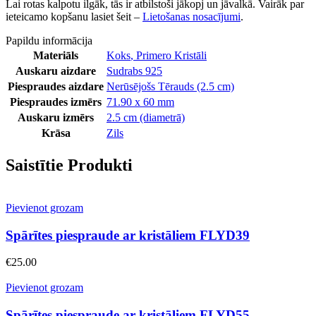
Lai rotas kalpotu ilgāk, tās ir atbilstoši jākopj un jāvalkā. Vairāk par
ieteicamo kopšanu lasiet šeit –
Lietošanas nosacījumi
.
Papildu informācija
Materiāls
Koks
,
Primero Kristāli
Auskaru aizdare
Sudrabs 925
Piespraudes aizdare
Nerūsējošs Tērauds (2.5 cm)
Piespraudes izmērs
71.90 x 60 mm
Auskaru izmērs
2.5 cm (diametrā)
Krāsa
Zils
Saistītie Produkti
Pievienot grozam
Spārītes piespraude ar kristāliem FLYD39
€
25.00
Pievienot grozam
Spārītes piespraude ar kristāliem FLYD55