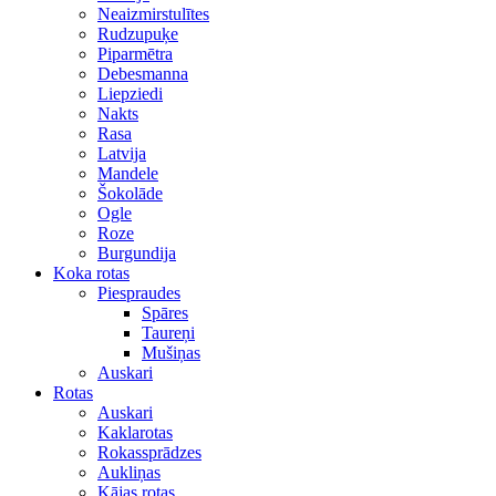
Neaizmirstulītes
Rudzupuķe
Piparmētra
Debesmanna
Liepziedi
Nakts
Rasa
Latvija
Mandele
Šokolāde
Ogle
Roze
Burgundija
Koka rotas
Piespraudes
Spāres
Taureņi
Mušiņas
Auskari
Rotas
Auskari
Kaklarotas
Rokassprādzes
Aukliņas
Kājas rotas