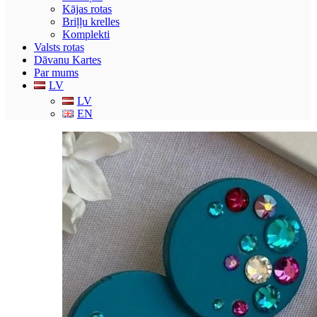
Kājas rotas
Briļļu krelles
Komplekti
Valsts rotas
Dāvanu Kartes
Par mums
LV
LV
EN