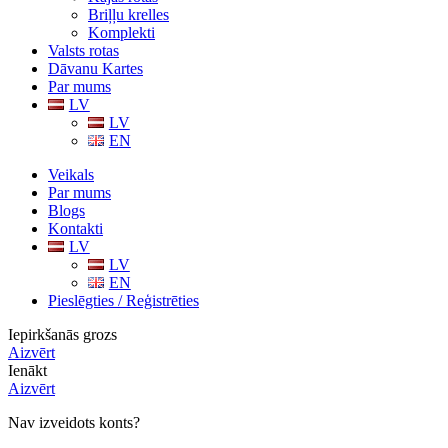
Briļļu krelles
Komplekti
Valsts rotas
Dāvanu Kartes
Par mums
LV
LV
EN
Veikals
Par mums
Blogs
Kontakti
LV
LV
EN
Pieslēgties / Reģistrēties
Iepirkšanās grozs
Aizvērt
Ienākt
Aizvērt
Nav izveidots konts?