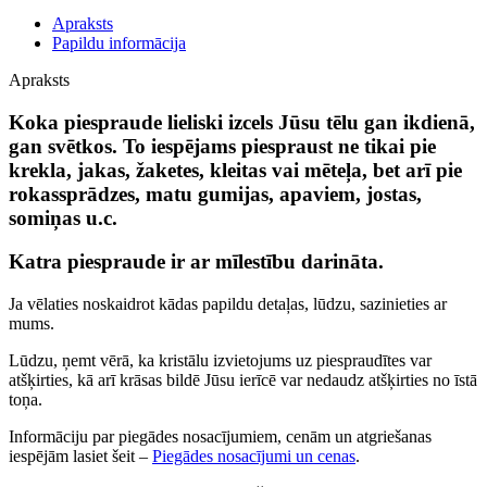
Apraksts
Papildu informācija
Apraksts
Koka piespraude lieliski izcels Jūsu tēlu gan ikdienā,
gan svētkos. To iespējams piespraust ne tikai pie
krekla, jakas, žaketes, kleitas vai mēteļa, bet arī pie
rokassprādzes, matu gumijas, apaviem, jostas,
somiņas u.c.
Katra piespraude ir ar mīlestību darināta.
Ja vēlaties noskaidrot kādas papildu detaļas, lūdzu, sazinieties ar
mums.
Lūdzu, ņemt vērā, ka kristālu izvietojums uz piespraudītes var
atšķirties, kā arī krāsas bildē Jūsu ierīcē var nedaudz atšķirties no īstā
toņa.
Informāciju par piegādes nosacījumiem, cenām un atgriešanas
iespējām lasiet šeit –
Piegādes nosacījumi un cenas
.