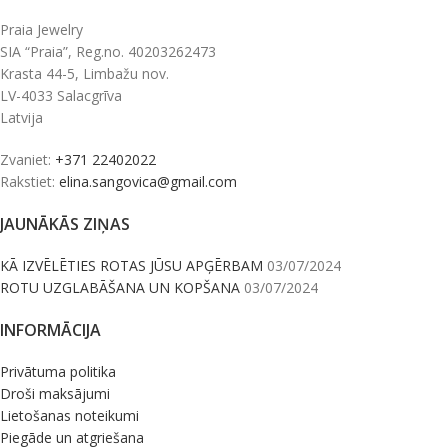
Praia Jewelry
SIA “Praia”, Reg.no. 40203262473
Krasta 44-5, Limbažu nov.
LV-4033 Salacgrīva
Latvija
Zvaniet:
+371 22402022
Rakstiet:
elina.sangovica@gmail.com
JAUNĀKĀS ZIŅAS
KĀ IZVĒLĒTIES ROTAS JŪSU APĢĒRBAM
03/07/2024
ROTU UZGLABĀŠANA UN KOPŠANA
03/07/2024
INFORMĀCIJA
Privātuma politika
Droši maksājumi
Lietošanas noteikumi
Piegāde un atgriešana