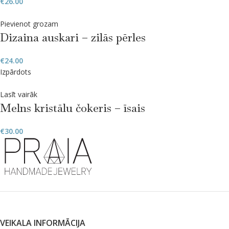
€
26.00
Pievienot grozam
Dizaina auskari – zilās pērles
€
24.00
Izpārdots
Lasīt vairāk
Melns kristālu čokeris – īsais
€
30.00
VEIKALA INFORMĀCIJA