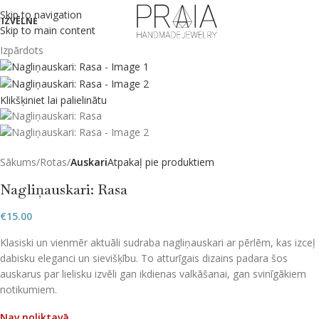
Skip to navigation
IZVĒLNE
Skip to main content
Izpārdots
Klikšķiniet lai palielinātu
Sākums
Rotas
Auskari
Atpakaļ pie produktiem
Nagliņauskari: Rasa
€
15.00
Klasiski un vienmēr aktuāli sudraba nagliņauskari ar pērlēm, kas izceļ
dabisku eleganci un sievišķību. To atturīgais dizains padara šos
auskarus par lielisku izvēli gan ikdienas valkāšanai, gan svinīgākiem
notikumiem.
Nav noliktavā