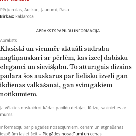
Pērļu rotas
,
Auskari
,
Jaunumi
,
Rasa
Birkas:
kaklarota
APRAKSTS
PAPILDU INFORMĀCIJA
Apraksts
Klasiski un vienmēr aktuāli sudraba
nagliņauskari ar pērlēm, kas izceļ dabisku
eleganci un sievišķību. To atturīgais dizains
padara šos auskarus par lielisku izvēli gan
ikdienas valkāšanai, gan svinīgākiem
notikumiem.
Ja vēlaties noskaidrot kādas papildu detaļas, lūdzu, sazinieties ar
mums.
Informāciju par piegādes nosacījumiem, cenām un atgriešanas
iespējām lasiet šeit –
Piegādes nosacījumi un cenas.