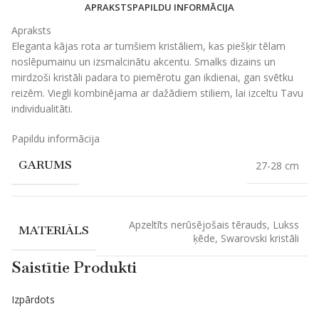
APRAKSTS
PAPILDU INFORMĀCIJA
Apraksts
Eleganta kājas rota ar tumšiem kristāliem, kas piešķir tēlam
noslēpumainu un izsmalcinātu akcentu. Smalks dizains un
mirdzoši kristāli padara to piemērotu gan ikdienai, gan svētku
reizēm. Viegli kombinējama ar dažādiem stiliem, lai izceltu Tavu
individualitāti.
Papildu informācija
GARUMS
27-28 cm
Apzeltīts nerūsējošais tērauds
,
Lukss
MATERIĀLS
ķēde
,
Swarovski kristāli
Saistītie Produkti
Izpārdots