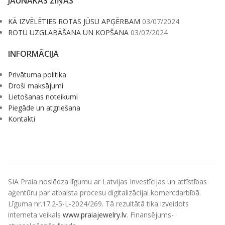
JAUNĀKĀS ZIŅAS
KĀ IZVĒLĒTIES ROTAS JŪSU APĢĒRBAM
03/07/2024
ROTU UZGLABĀŠANA UN KOPŠANA
03/07/2024
INFORMĀCIJA
Privātuma politika
Droši maksājumi
Lietošanas noteikumi
Piegāde un atgriešana
Kontakti
SIA Praia noslēdza līgumu ar Latvijas Investīcijas un attīstības
aģentūru par atbalsta procesu digitalizācijai komercdarbībā.
Līguma nr.17.2-5-L-2024/269. Tā rezultātā tika izveidots
interneta veikals
www.praiajewelry.lv
. Finansējums-