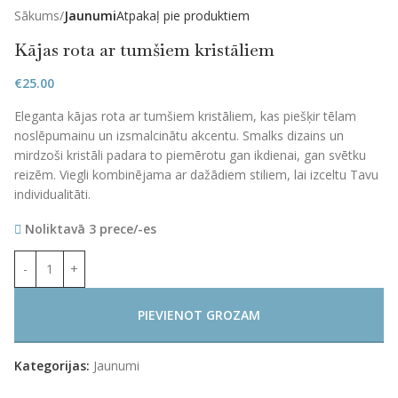
Sākums
Jaunumi
Atpakaļ pie produktiem
Kājas rota ar tumšiem kristāliem
€
25.00
Eleganta kājas rota ar tumšiem kristāliem, kas piešķir tēlam
noslēpumainu un izsmalcinātu akcentu. Smalks dizains un
mirdzoši kristāli padara to piemērotu gan ikdienai, gan svētku
reizēm. Viegli kombinējama ar dažādiem stiliem, lai izceltu Tavu
individualitāti.
Noliktavā 3 prece/-es
PIEVIENOT GROZAM
Kategorijas:
Jaunumi