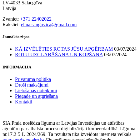
LV-4033 Salacgrīva
Latvija
Zvaniet:
+371 22402022
Rakstiet:
elina.sangovica@gmail.com
Jaunākās ziņas
KĀ IZVĒLĒTIES ROTAS JŪSU APĢĒRBAM
03/07/2024
ROTU UZGLABĀŠANA UN KOPŠANA
03/07/2024
INFORMĀCIJA
Privātuma politika
Droši maksājumi
Lietošanas noteikumi
Piegāde un atgriešana
Kontakti
SIA Praia noslēdza līgumu ar Latvijas Investīcijas un attīstības
aģentūru par atbalsta procesu digitalizācijai komercdarbībā. Līguma
nr.17.2-5-L-2024/269. Tā rezultātā tika izveidots interneta veikals
www.praiajewelry.lv
. Finansējums-atveseļošanās fonds.