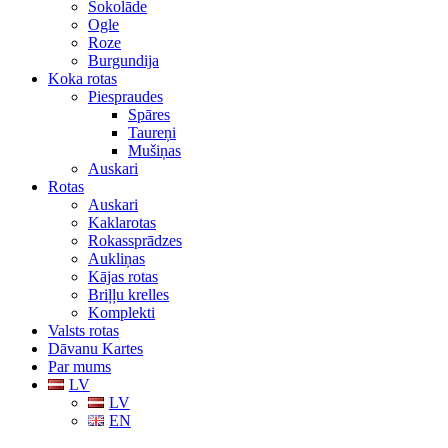
Šokolāde
Ogle
Roze
Burgundija
Koka rotas
Piespraudes
Spāres
Taureņi
Mušiņas
Auskari
Rotas
Auskari
Kaklarotas
Rokassprādzes
Aukliņas
Kājas rotas
Briļļu krelles
Komplekti
Valsts rotas
Dāvanu Kartes
Par mums
LV
LV
EN