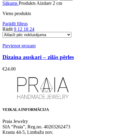
Sākums
Produkts Aizdare
2 cm
Viens produkts
Parādīt filtrus
Rādīt
9
12
18
24
Pievienot grozam
Dizaina auskari – zilās pērles
€
24.00
VEIKALA INFORMĀCIJA
Praia Jewelry
SIA “Praia”, Reg.no. 40203262473
Krasta 44-5, Limbažu nov.