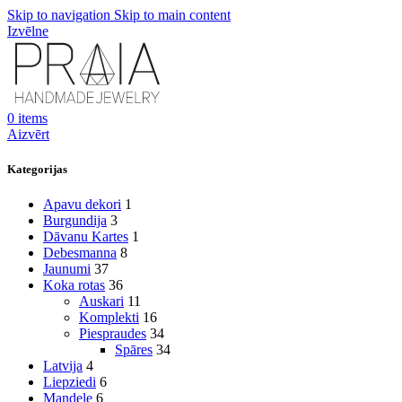
Skip to navigation
Skip to main content
Izvēlne
0
items
Aizvērt
Kategorijas
Apavu dekori
1
Burgundija
3
Dāvanu Kartes
1
Debesmanna
8
Jaunumi
37
Koka rotas
36
Auskari
11
Komplekti
16
Piespraudes
34
Spāres
34
Latvija
4
Liepziedi
6
Mandele
6