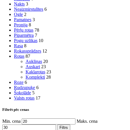
Nakts
3
Neaizmirstulītes
6
Ogle
2
Pamatnes
3
Peonija
8
Pērļu rotas
78
Piparmētra
7
Pogu uzlikas
10
Rasa
8
Rokassprādzes
12
Rotas
87
Aukliņas
20
Auskari
23
Kaklarotas
23
Komplekti
28
Roze
6
Rudzupuķe
6
Šokolāde
5
Valsts rotas
17
Filtrēt pēc cenas
Min. cena
Maks. cena
Filtrs