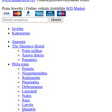
Praia Jewelry
|
Online veikalu izstrādāja
WD Market
Meklēt
Izvēlne
Kategorijas
Jaunumi
The Shoelace Brand
Pogu uzlikas
Apavu dekori
Pamatnes
Pērļu rotas
Peonija
Neaizmirstulītes
Rudzupuķe
Piparmētra
Debesmanna
Liepziedi
Nakts
Rasa
Latvija
Mandele