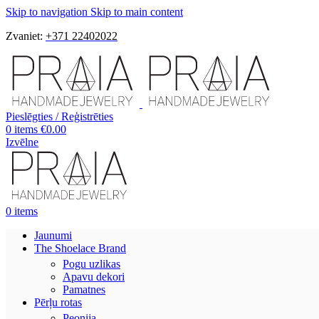
Skip to navigation
Skip to main content
Zvaniet:
+371 22402022
Pieslēgties / Reģistrēties
0
items
€
0.00
Izvēlne
0
items
Jaunumi
The Shoelace Brand
Pogu uzlikas
Apavu dekori
Pamatnes
Pērļu rotas
Peonija