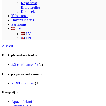
Kājas rotas
Briļļu krelles
Komplekti
Valsts rotas
Dāvanu Kartes
Par mums
LV
LV
EN
Aizvērt
Filtrēt pēc auskaru izmēra
2.5 cm (diametrā)
(2)
Filtrēt pēc piespraudes izmēra
71.90 x 60 mm
(3)
Kategorijas
Apavu dekori
1
Burgundija
3