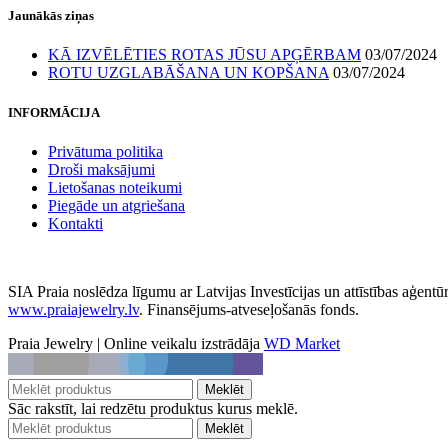
Zvaniet:
+371 22402022
Rakstiet:
elina.sangovica@gmail.com
Jaunākās ziņas
KĀ IZVĒLĒTIES ROTAS JŪSU APĢĒRBAM
03/07/2024
ROTU UZGLABĀŠANA UN KOPŠANA
03/07/2024
INFORMĀCIJA
Privātuma politika
Droši maksājumi
Lietošanas noteikumi
Piegāde un atgriešana
Kontakti
SIA Praia noslēdza līgumu ar Latvijas Investīcijas un attīstības aģentū
www.praiajewelry.lv
. Finansējums-atveseļošanās fonds.
Praia Jewelry
|
Online veikalu izstrādāja
WD Market