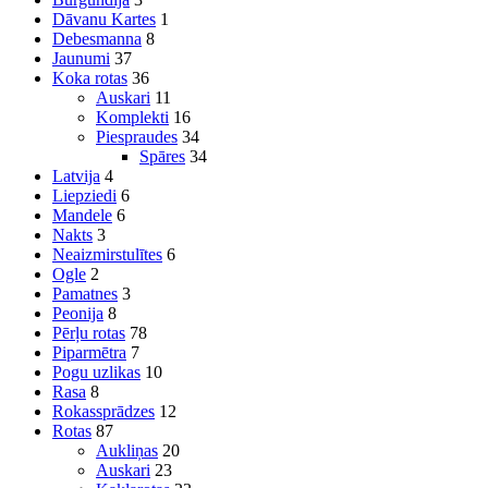
Dāvanu Kartes
1
Debesmanna
8
Jaunumi
37
Koka rotas
36
Auskari
11
Komplekti
16
Piespraudes
34
Spāres
34
Latvija
4
Liepziedi
6
Mandele
6
Nakts
3
Neaizmirstulītes
6
Ogle
2
Pamatnes
3
Peonija
8
Pērļu rotas
78
Piparmētra
7
Pogu uzlikas
10
Rasa
8
Rokassprādzes
12
Rotas
87
Aukliņas
20
Auskari
23