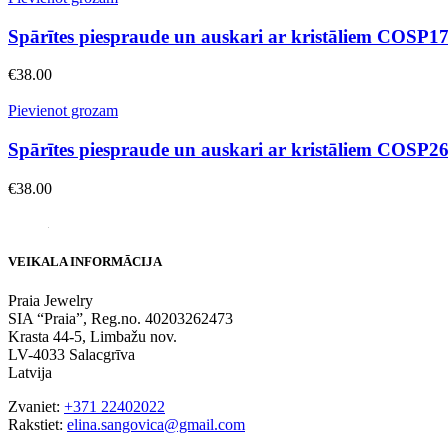
Spārītes piespraude un auskari ar kristāliem COSP1
€
38.00
Pievienot grozam
Spārītes piespraude un auskari ar kristāliem COSP2
€
38.00
VEIKALA INFORMĀCIJA
Praia Jewelry
SIA “Praia”, Reg.no. 40203262473
Krasta 44-5, Limbažu nov.
LV-4033 Salacgrīva
Latvija