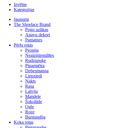
Meklēt
Sāc rakstīt, lai redzētu produktus kurus meklē.
Meklēt
Izvēlne
Kategorijas
Jaunumi
The Shoelace Brand
Pogu uzlikas
Apavu dekori
Pamatnes
Pērļu rotas
Peonija
Neaizmirstulītes
Rudzupuķe
Piparmētra
Debesmanna
Liepziedi
Nakts
Rasa
Latvija
Mandele
Šokolāde
Ogle