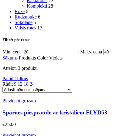
Kaklarotas
23
Komplekti
28
Roze
6
Rudzupuķe
6
Šokolāde
5
Valsts rotas
17
Filtrēt pēc cenas
Min. cena
Maks. cena
Sākums
Produkts Color
Violets
Attēloti 3 produkti
Parādīt filtrus
Rādīt
9
12
18
24
Pievienot grozam
Spārītes piespraude ar kristāliem FLYD53
€
25.00
Pievienot grozam