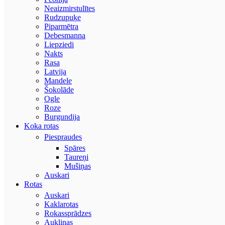
Neaizmirstulītes
Rudzupuķe
Piparmētra
Debesmanna
Liepziedi
Nakts
Rasa
Latvija
Mandele
Šokolāde
Ogle
Roze
Burgundija
Koka rotas
Piespraudes
Spāres
Taureņi
Mušiņas
Auskari
Rotas
Auskari
Kaklarotas
Rokassprādzes
Aukliņas